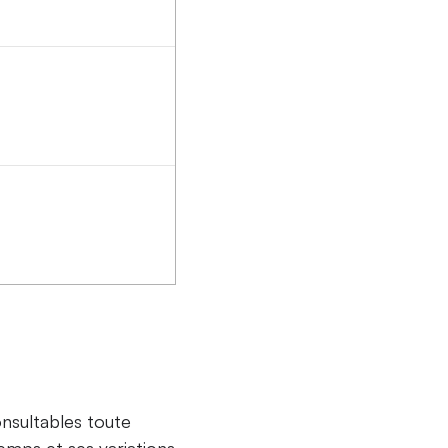
onsultables toute
emps et ses variations