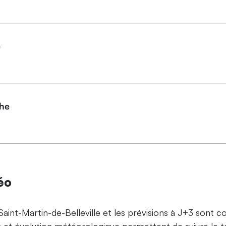
e
che
éo
aint-Martin-de-Belleville et les prévisions à J+3 sont c
 et évolution météorologique permettent de suivre le t