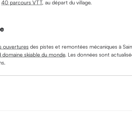
e
40 parcours VTT
, au départ du village.
ne
es ouvertures
des pistes et remontées mécaniques à Saint
d domaine skiable du monde
. Les données sont actualis
ns.