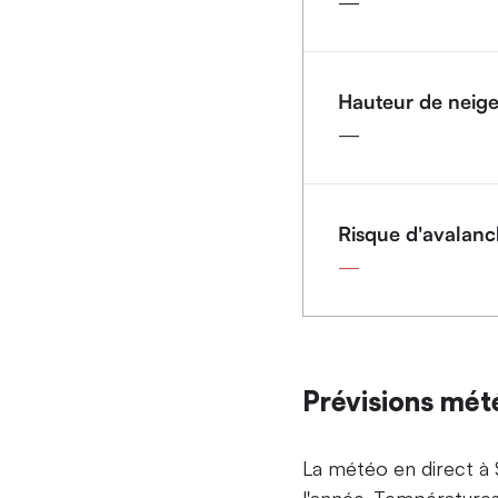
—
Hauteur de neig
—
Risque d'avalan
—
Prévisions mét
La météo en direct à S
l'année. Températures