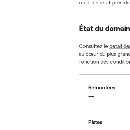
randonnée
et près d
État du domai
Consultez le
détail d
au cœur du
plus gran
fonction des conditio
Remontées
—
Pistes