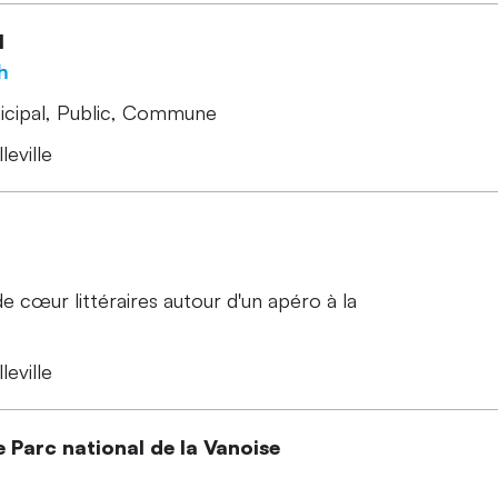
l
h
icipal
Public
Commune
leville
 cœur littéraires autour d'un apéro à la
leville
 Parc national de la Vanoise