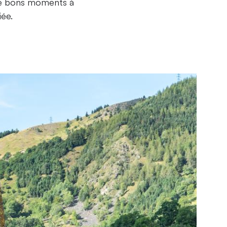
 de bons moments à
iée.