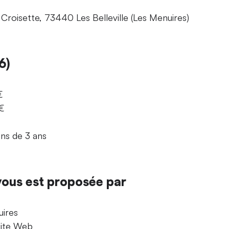
Croisette, 73440 Les Belleville (Les Menuires)
6)
€
 €
ins de 3 ans
 vous est proposée par
ires
Site Web