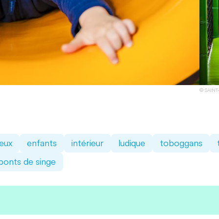
SAINT
jeux
enfants
intérieur
ludique
toboggans
ponts de singe