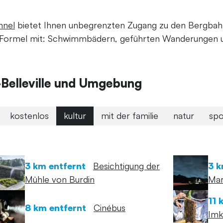
nnel
bietet Ihnen unbegrenzten Zugang zu den Bergbahn
Formel mit: Schwimmbädern, geführten Wanderungen un
e-Belleville und Umgebung
kostenlos
kultur
mit der familie
natur
spo
3 km entfernt
Besichtigung der
3 k
Mühle von Burdin
Mar
11 
8 km entfernt
Cinébus
Imk