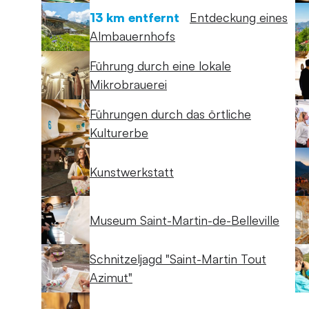
13 km entfernt
Entdeckung eines
Almbauernhofs
Führung durch eine lokale
Mikrobrauerei
Führungen durch das örtliche
Kulturerbe
Kunstwerkstatt
Museum Saint-Martin-de-Belleville
Schnitzeljagd "Saint-Martin Tout
Azimut"