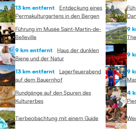
13 km entfernt
Entdeckung eines
Füh
Permakulturgartens in den Bergen
Dam
Führung im Musée Saint-Martin-de-
9 k
Belleville
The
9 km entfernt
Haus der dunklen
9 k
Biene und der Natur
13 km entfernt
Lagerfeuerabend
9 k
auf dem Bauernhof
Mas
Rundgänge auf den Spuren des
4 k
Kulturerbes
Pie
Tierbeobachtung mit einem Guide
Wer