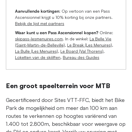
Aanvullende kortingen
: Op vertoon van een Pass
Ascensionnel krijgt u 10% korting bij onze partners.
Bekijk de lijst met partners
Waar kunt u een Pass Ascensionnel kopen?
Online:
skipass-lesmenuires.com
. In de winkel:
La Belle Vie
(Saint-Martin-de-Belleville)
,
Le Break (Les Menuires)
,
La Bulle (Les Menuires)
,
Le Board (Val Thorens)
,
Loketten van de skiliften
,
Bureau des Guides
Een groot speelterrein voor MTB
Gecertificeerd door Sites VTT-FFC, biedt het Bike
Park de mogelijkheid om meer dan 100 km aan
routes te verkennen op hoogtes variërend van
1.400 tot 2.800m, beschikbaar voor weergave op
de DH en enduro kaart
. Verrijk uw ervaring met