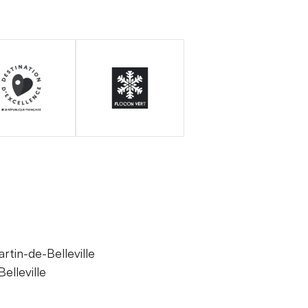
tin-de-Belleville
elleville