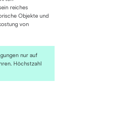
ein reiches
orische Objekte und
rkostung von
igungen nur auf
hren. Höchstzahl