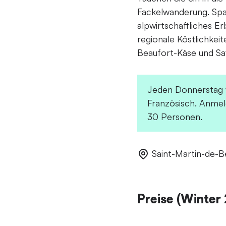
Fackelwanderung. Spaz
alpwirtschaftliches 
regionale Köstlichkei
Beaufort-Käse und Sav
Jeden Donnerstag v
Französisch. Anme
30 Personen.
Saint-Martin-de-Be
Preise (Winte