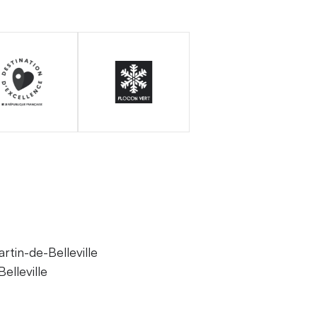
tin-de-Belleville
elleville