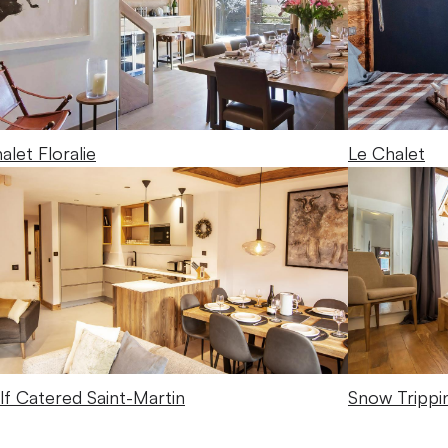
alet Floralie
Le Chalet
lf Catered Saint-Martin
Snow Trippi