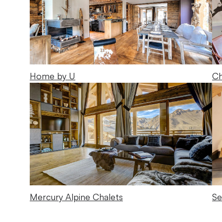
Home by U
Ch
Mercury Alpine Chalets
Se