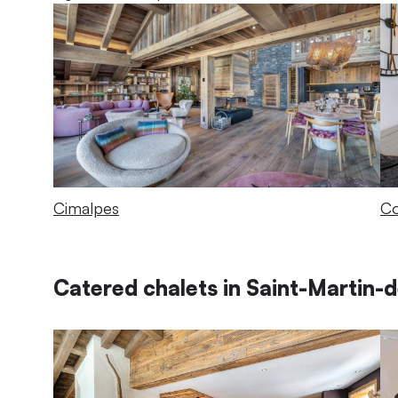
Cimalpes
Co
Catered chalets in Saint-Martin-de