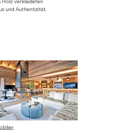
n Holz verkleideten
s und Authentizität.
bilier